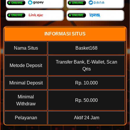
INFORMASI SITUS
Nama Situs
Basket168
Transfer Bank, E-Wallet, Scan
Metode Deposit
Qris
Minimal Deposit
Rp. 10.000
Minimal
Rp. 50.000
Withdraw
Pelayanan
Aktif 24 Jam