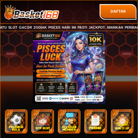
DAFTAR
TU SLOT GACOR ZODIAK PISCES HARI INI PASTI JACKPOT. MAINKAN PERMAI